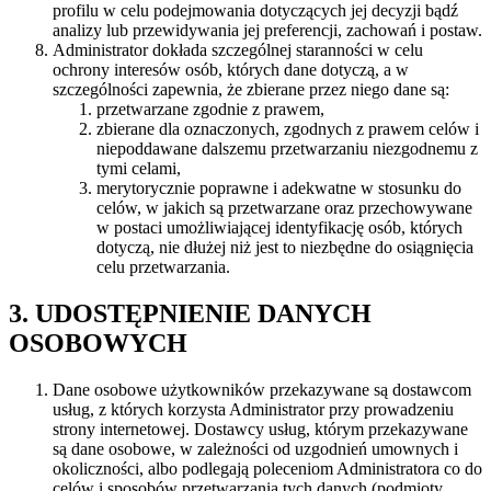
profilu w celu podejmowania dotyczących jej decyzji bądź
analizy lub przewidywania jej preferencji, zachowań i postaw.
Administrator dokłada szczególnej staranności w celu
ochrony interesów osób, których dane dotyczą, a w
szczególności zapewnia, że zbierane przez niego dane są:
przetwarzane zgodnie z prawem,
zbierane dla oznaczonych, zgodnych z prawem celów i
niepoddawane dalszemu przetwarzaniu niezgodnemu z
tymi celami,
merytorycznie poprawne i adekwatne w stosunku do
celów, w jakich są przetwarzane oraz przechowywane
w postaci umożliwiającej identyfikację osób, których
dotyczą, nie dłużej niż jest to niezbędne do osiągnięcia
celu przetwarzania.
3. UDOSTĘPNIENIE DANYCH
OSOBOWYCH
Dane osobowe użytkowników przekazywane są dostawcom
usług, z których korzysta Administrator przy prowadzeniu
strony internetowej. Dostawcy usług, którym przekazywane
są dane osobowe, w zależności od uzgodnień umownych i
okoliczności, albo podlegają poleceniom Administratora co do
celów i sposobów przetwarzania tych danych (podmioty