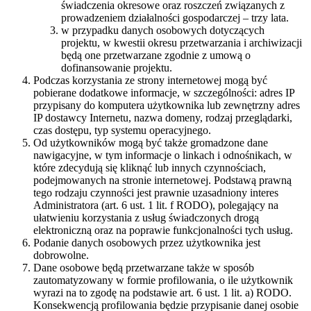
świadczenia okresowe oraz roszczeń związanych z
prowadzeniem działalności gospodarczej – trzy lata.
w przypadku danych osobowych dotyczących
projektu, w kwestii okresu przetwarzania i archiwizacji
będą one przetwarzane zgodnie z umową o
dofinansowanie projektu.
Podczas korzystania ze strony internetowej mogą być
pobierane dodatkowe informacje, w szczególności: adres IP
przypisany do komputera użytkownika lub zewnętrzny adres
IP dostawcy Internetu, nazwa domeny, rodzaj przeglądarki,
czas dostępu, typ systemu operacyjnego.
Od użytkowników mogą być także gromadzone dane
nawigacyjne, w tym informacje o linkach i odnośnikach, w
które zdecydują się kliknąć lub innych czynnościach,
podejmowanych na stronie internetowej. Podstawą prawną
tego rodzaju czynności jest prawnie uzasadniony interes
Administratora (art. 6 ust. 1 lit. f RODO), polegający na
ułatwieniu korzystania z usług świadczonych drogą
elektroniczną oraz na poprawie funkcjonalności tych usług.
Podanie danych osobowych przez użytkownika jest
dobrowolne.
Dane osobowe będą przetwarzane także w sposób
zautomatyzowany w formie profilowania, o ile użytkownik
wyrazi na to zgodę na podstawie art. 6 ust. 1 lit. a) RODO.
Konsekwencją profilowania będzie przypisanie danej osobie