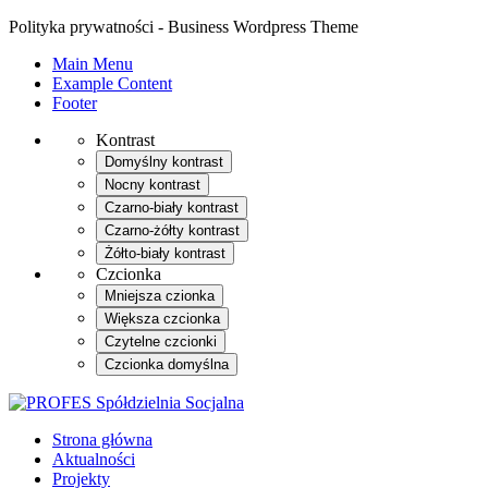
Polityka prywatności - Business Wordpress Theme
Main Menu
Example Content
Footer
Kontrast
Domyślny kontrast
Nocny kontrast
Czarno-biały kontrast
Czarno-żółty kontrast
Żółto-biały kontrast
Czcionka
Mniejsza czionka
Większa czcionka
Czytelne czcionki
Czcionka domyślna
Strona główna
Aktualności
Projekty