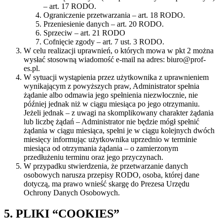
– art. 17 RODO.
Ograniczenie przetwarzania – art. 18 RODO.
Przeniesienie danych – art. 20 RODO.
Sprzeciw – art. 21 RODO
Cofnięcie zgody – art. 7 ust. 3 RODO.
W celu realizacji uprawnień, o których mowa w pkt 2 można
wysłać stosowną wiadomość e-mail na adres: biuro@prof-
es.pl.
W sytuacji wystąpienia przez użytkownika z uprawnieniem
wynikającym z powyższych praw, Administrator spełnia
żądanie albo odmawia jego spełnienia niezwłocznie, nie
później jednak niż w ciągu miesiąca po jego otrzymaniu.
Jeżeli jednak – z uwagi na skomplikowany charakter żądania
lub liczbę żądań – Administrator nie będzie mógł spełnić
żądania w ciągu miesiąca, spełni je w ciągu kolejnych dwóch
miesięcy informując użytkownika uprzednio w terminie
miesiąca od otrzymania żądania – o zamierzonym
przedłużeniu terminu oraz jego przyczynach.
W przypadku stwierdzenia, że przetwarzanie danych
osobowych narusza przepisy RODO, osoba, której dane
dotyczą, ma prawo wnieść skargę do Prezesa Urzędu
Ochrony Danych Osobowych.
5. PLIKI “COOKIES”