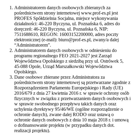
Administratorem danych osobowych zbieranych za
pośrednictwem strony internetowej www.prof-es.pl jest
PROFES Spółdzielnia Socjalna, miejsce wykonywania
działalności: 46-220 Byczyna, ul. Poznańska 6, adres do
doręczeń: 46-220 Byczyna, ul. Poznańska 6, NIP:
7511688610, REGON: 16003152200000, adres poczty
elektronicznej (e-mail): biuro@prof-es.pl, zwany/a dalej
“Administratorem”.
Administratorem danych osobowych w odniesieniu do
programu regionalnego FEO 2021-2027 jest Zarząd
Województwa Opolskiego z siedzibą przy ul. Ostrówek 5,
45-088 Opole, Urząd Marszałkowski Województwa
Opolskiego.
Dane osobowe zbierane przez Administratora za
pośrednictwem strony internetowej są przetwarzane zgodnie z
Rozporządzeniem Parlamentu Europejskiego i Rady (UE)
2016/679 z dnia 27 kwietnia 2016 r. w sprawie ochrony osób
fizycznych w związku z przetwarzaniem danych osobowych i
w sprawie swobodnego przepływu takich danych oraz
uchylenia dyrektywy 95/46/WE (ogólne rozporządzenie o
ochronie danych), zwane dalej RODO oraz ustawą o
ochronie danych osobowych z dnia 10 maja 2018 r. i umową
o dofinansowanie projektu (w przypadku danych dot.
realizacji projektu).