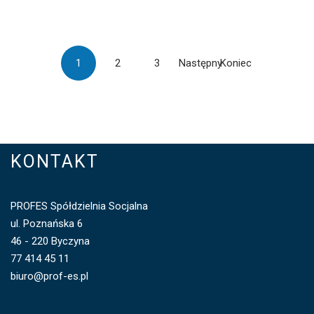
1
2
3
Następny
Koniec
KONTAKT
PROFES Spółdzielnia Socjalna
ul. Poznańska 6
46 - 220 Byczyna
77 414 45 11
biuro@prof-es.pl