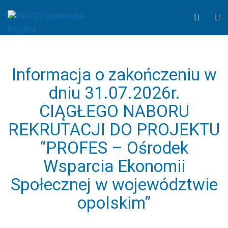
OWES
WCAG
O
Archives
button
S
-
PROFES
Spółdzielnia
Socjalna
Informacja o zakończeniu w
dniu 31.07.2026r.
CIĄGŁEGO NABORU
REKRUTACJI DO PROJEKTU
“PROFES – Ośrodek
Wsparcia Ekonomii
Społecznej w województwie
opolskim”