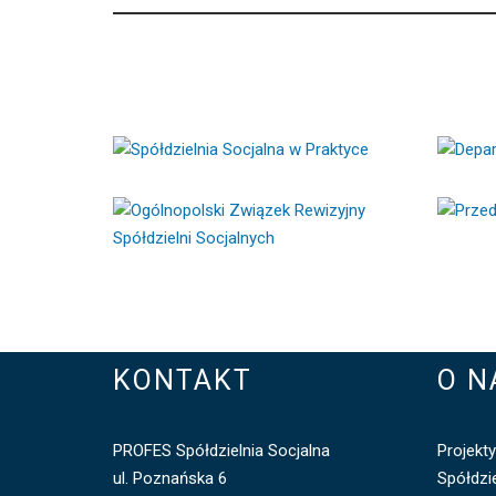
otwiera
się
w
otwiera
nowym
się
oknie
w
nowym
oknie
KONTAKT
O N
PROFES Spółdzielnia Socjalna
Projekty
ul. Poznańska 6
Spółdzie