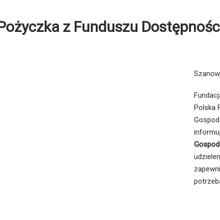
Pożyczka z Funduszu Dostępnośc
Szanow
Fundacj
Polska
Gospoda
informu
Gospod
udziele
zapewni
potrzeb