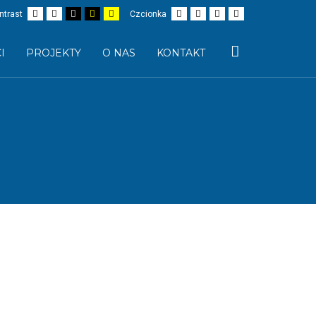
Domyślny
Nocny
Czarno-
Czarno-
Żółto-
Mniejsza
Większa
Czytelne
Czcionka
ntrast
Czcionka
kontrast
kontrast
biały
żółty
biały
czionka
czcionka
czcionki
domyślna
kontrast
kontrast
kontrast
Wyszukaj
I
PROJEKTY
O NAS
KONTAKT