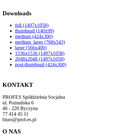
Downloads
full (1497x1058)
thumbnail (140x99)
medium (424x300)
medium_large (768x543)
large (566x400)
1536x1536 (1497x1058)
2048x2048 (1497x1058)
post-thumbnail (424x300)
KONTAKT
PROFES Spółdzielnia Socjalna
ul. Poznańska 6
46 - 220 Byczyna
77 414 45 11
biuro@prof-es.pl
O NAS