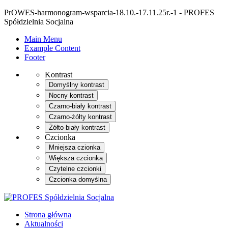
PrOWES-harmonogram-wsparcia-18.10.-17.11.25r.-1 - PROFES
Spółdzielnia Socjalna
Main Menu
Example Content
Footer
Kontrast
Domyślny kontrast
Nocny kontrast
Czarno-biały kontrast
Czarno-żółty kontrast
Żółto-biały kontrast
Czcionka
Mniejsza czionka
Większa czcionka
Czytelne czcionki
Czcionka domyślna
Strona główna
Aktualności