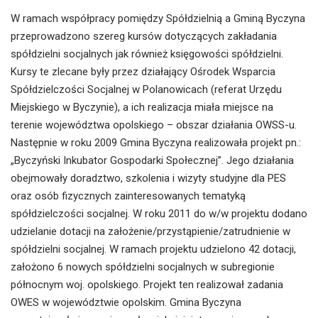
W ramach współpracy pomiędzy Spółdzielnią a Gminą Byczyna
przeprowadzono szereg kursów dotyczących zakładania
spółdzielni socjalnych jak również księgowości spółdzielni.
Kursy te zlecane były przez działający Ośrodek Wsparcia
Spółdzielczości Socjalnej w Polanowicach (referat Urzędu
Miejskiego w Byczynie), a ich realizacja miała miejsce na
terenie województwa opolskiego – obszar działania OWSS-u.
Następnie w roku 2009 Gmina Byczyna realizowała projekt pn.:
„Byczyński Inkubator Gospodarki Społecznej”. Jego działania
obejmowały doradztwo, szkolenia i wizyty studyjne dla PES
oraz osób fizycznych zainteresowanych tematyką
spółdzielczości socjalnej. W roku 2011 do w/w projektu dodano
udzielanie dotacji na założenie/przystąpienie/zatrudnienie w
spółdzielni socjalnej. W ramach projektu udzielono 42 dotacji,
założono 6 nowych spółdzielni socjalnych w subregionie
północnym woj. opolskiego. Projekt ten realizował zadania
OWES w województwie opolskim. Gmina Byczyna