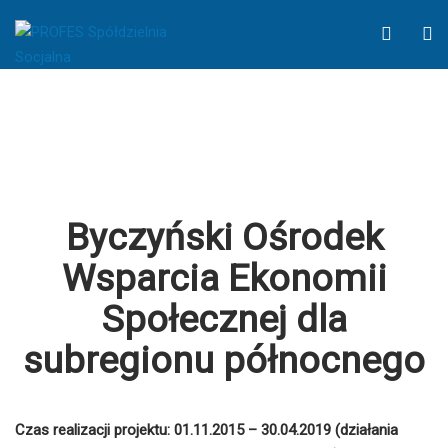
-
WCAG
O
Business
button
S
Wordpress
Theme
Byczyński Ośrodek
Wsparcia Ekonomii
Społecznej dla
subregionu północnego
Czas realizacji projektu: 01.11.2015 – 30.04.2019 (działania