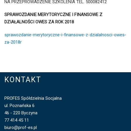
NA PRZEPROWADZENIE SZKOLENIA TEL. 500082412
SPRAWOZDANIE MERYTORYCZNE I FINANSOWE Z
DZIAŁALNOŚCI OWES ZA ROK 2018
sprawozdanie-merytoryczne-i-finansowe-z-dzialalnosci-owes-
za-2018r
KONTAKT
PROFES Spółdzielnia Socjalna
ul. Poznańska 6
46 - 220 Byczyna
77 414 45 11
biuro@prof-es.pl