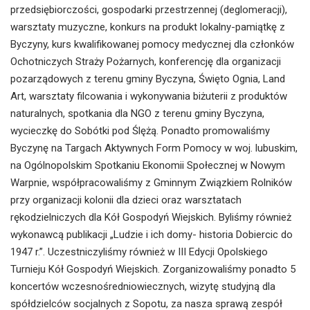
przedsiębiorczości, gospodarki przestrzennej (deglomeracji),
warsztaty muzyczne, konkurs na produkt lokalny-pamiątkę z
Byczyny, kurs kwalifikowanej pomocy medycznej dla członków
Ochotniczych Straży Pożarnych, konferencję dla organizacji
pozarządowych z terenu gminy Byczyna, Święto Ognia, Land
Art, warsztaty filcowania i wykonywania biżuterii z produktów
naturalnych, spotkania dla NGO z terenu gminy Byczyna,
wycieczkę do Sobótki pod Ślężą. Ponadto promowaliśmy
Byczynę na Targach Aktywnych Form Pomocy w woj. lubuskim,
na Ogólnopolskim Spotkaniu Ekonomii Społecznej w Nowym
Warpnie, współpracowaliśmy z Gminnym Związkiem Rolników
przy organizacji kolonii dla dzieci oraz warsztatach
rękodzielniczych dla Kół Gospodyń Wiejskich. Byliśmy również
wykonawcą publikacji „Ludzie i ich domy- historia Dobiercic do
1947 r.”. Uczestniczyliśmy również w III Edycji Opolskiego
Turnieju Kół Gospodyń Wiejskich. Zorganizowaliśmy ponadto 5
koncertów wczesnośredniowiecznych, wizytę studyjną dla
spółdzielców socjalnych z Sopotu, za nasza sprawą zespół