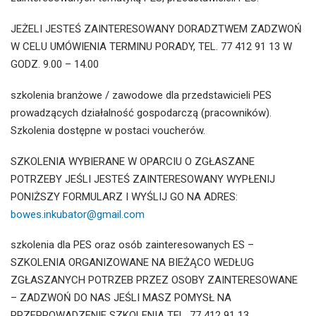
JEŻELI JESTEŚ ZAINTERESOWANY DORADZTWEM ZADZWOŃ
W CELU UMÓWIENIA TERMINU PORADY, TEL. 77 412 91 13 W
GODZ. 9.00 – 14.00
szkolenia branżowe / zawodowe dla przedstawicieli PES
prowadzących działalność gospodarczą (pracowników).
Szkolenia dostępne w postaci voucherów.
SZKOLENIA WYBIERANE W OPARCIU O ZGŁASZANE
POTRZEBY JEŚLI JESTEŚ ZAINTERESOWANY WYPŁENIJ
PONIŻSZY FORMULARZ I WYŚLIJ GO NA ADRES:
bowes.inkubator@gmail.com
szkolenia dla PES oraz osób zainteresowanych ES –
SZKOLENIA ORGANIZOWANE NA BIEŻĄCO WEDŁUG
ZGŁASZANYCH POTRZEB PRZEZ OSOBY ZAINTERESOWANE
– ZADZWOŃ DO NAS JEŚLI MASZ POMYSŁ NA
PRZEPROWADZENIE SZKOLENIA TEL. 77 412 91 13