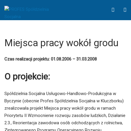
Miejsca
WCAG
O
pracy
button
S
wokół
grodu
-
Business
Miejsca pracy wokół grodu
Wordpress
Theme
Czas realizacji projektu: 01.08.2006 – 31.03.2008
O projekcie:
Spółdzielnia Socjalna Usługowo-Handlowo-Produkcyjna w
Byczynie (obecnie Profes Spółdzielnia Socjalna w Kluczborku)
zrealizowała projekt Miejsca pracy wokół grodu w ramach
Priorytetu II Wzmocnienie rozwoju zasobów ludzkich, Działanie
2.3., Reorientacja zawodowa osób odchodzących z rolnictwa,
Zintegrowanego Programu Operacyjnego Rozwoju