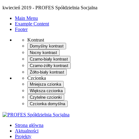
kwiecień 2019 - PROFES Spółdzielnia Socjalna
Main Menu
Example Content
Footer
Kontrast
Domyślny kontrast
Nocny kontrast
Czarno-biały kontrast
Czarno-żółty kontrast
Żółto-biały kontrast
Czcionka
Mniejsza czionka
Większa czcionka
Czytelne czcionki
Czcionka domyślna
Strona główna
Aktualności
Projekty