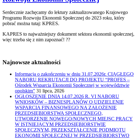
Serdecznie zachęcamy do lektury zaktualizowanego Krajowego
Programu Rozwoju Ekonomii Społecznej do 2023 roku, który
pobrać można tutaj: KPRES.
KAPRES to najważniejszy dokument sektora ekonomii społecznej,
więc trzeba się z nim zapoznać! ??
Najnowsze aktualności
Informacja o zakończeniu w dniu 31.07.2026r. CIĄGŁEGO
NABORU REKRUTACJI DO PROJEKTU “PROFES –
Ośrodek Wsparcia Ekonomii Społecznej w województwie
opolskim”
31 lipca, 2026
OGŁOSZENIE DNIA 14.07.2026 R. VI NABORU
WNIOSKÓW – BIZNESPLANÓW O UDZIELENIE
WSPARCIA FINANSOWEGO NA ZAŁOŻENIE
PRZEDSIĘBIORSTWA SPOŁECZNEGO,
UTWORZENIE NOWEGO/NOWYCH MIEJSC PRACY
W ISTNIEJĄCYM PRZEDSIĘBIORSTWIE
SPOŁECZNYM, PRZEKSZTAŁCENIE PODMIOTU
EKONOMII SPOŁECZNEJ W PRZEDSIĘBIORSTWO