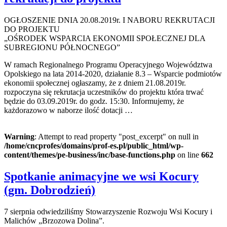
OGŁOSZENIE DNIA 20.08.2019r. I NABORU REKRUTACJI
DO PROJEKTU
„OŚRODEK WSPARCIA EKONOMII SPOŁECZNEJ DLA
SUBREGIONU PÓŁNOCNEGO”
W ramach Regionalnego Programu Operacyjnego Województwa
Opolskiego na lata 2014-2020, działanie 8.3 – Wsparcie podmiotów
ekonomii społecznej ogłaszamy, że z dniem 21.08.2019r.
rozpoczyna się rekrutacja uczestników do projektu która trwać
będzie do 03.09.2019r. do godz. 15:30. Informujemy, że
każdorazowo w naborze ilość dotacji …
Warning
: Attempt to read property "post_excerpt" on null in
/home/cncprofes/domains/prof-es.pl/public_html/wp-
content/themes/pe-business/inc/base-functions.php
on line
662
Spotkanie animacyjne we wsi Kocury
(gm. Dobrodzień)
7 sierpnia odwiedziliśmy Stowarzyszenie Rozwoju Wsi Kocury i
Malichów „Brzozowa Dolina”.