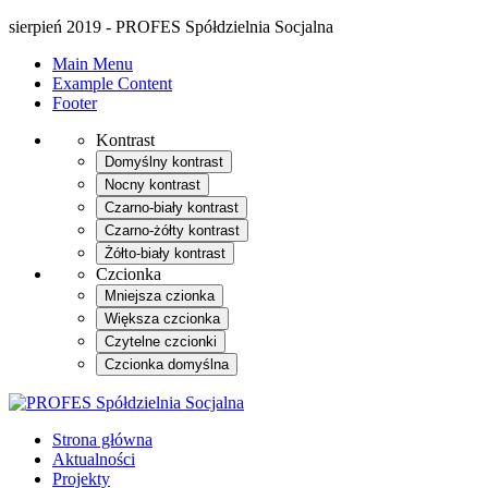
sierpień 2019 - PROFES Spółdzielnia Socjalna
Main Menu
Example Content
Footer
Kontrast
Domyślny kontrast
Nocny kontrast
Czarno-biały kontrast
Czarno-żółty kontrast
Żółto-biały kontrast
Czcionka
Mniejsza czionka
Większa czcionka
Czytelne czcionki
Czcionka domyślna
Strona główna
Aktualności
Projekty