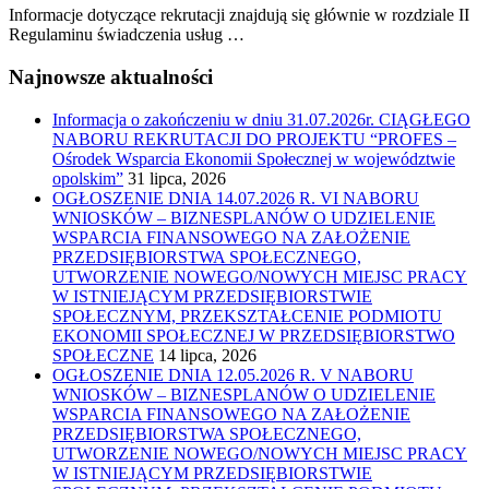
Informacje dotyczące rekrutacji znajdują się głównie w rozdziale II
Regulaminu świadczenia usług …
Najnowsze aktualności
Informacja o zakończeniu w dniu 31.07.2026r. CIĄGŁEGO
NABORU REKRUTACJI DO PROJEKTU “PROFES –
Ośrodek Wsparcia Ekonomii Społecznej w województwie
opolskim”
31 lipca, 2026
OGŁOSZENIE DNIA 14.07.2026 R. VI NABORU
WNIOSKÓW – BIZNESPLANÓW O UDZIELENIE
WSPARCIA FINANSOWEGO NA ZAŁOŻENIE
PRZEDSIĘBIORSTWA SPOŁECZNEGO,
UTWORZENIE NOWEGO/NOWYCH MIEJSC PRACY
W ISTNIEJĄCYM PRZEDSIĘBIORSTWIE
SPOŁECZNYM, PRZEKSZTAŁCENIE PODMIOTU
EKONOMII SPOŁECZNEJ W PRZEDSIĘBIORSTWO
SPOŁECZNE
14 lipca, 2026
OGŁOSZENIE DNIA 12.05.2026 R. V NABORU
WNIOSKÓW – BIZNESPLANÓW O UDZIELENIE
WSPARCIA FINANSOWEGO NA ZAŁOŻENIE
PRZEDSIĘBIORSTWA SPOŁECZNEGO,
UTWORZENIE NOWEGO/NOWYCH MIEJSC PRACY
W ISTNIEJĄCYM PRZEDSIĘBIORSTWIE