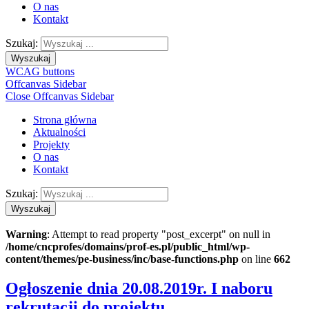
O nas
Kontakt
Szukaj:
Wyszukaj
WCAG buttons
Offcanvas Sidebar
Close Offcanvas Sidebar
Strona główna
Aktualności
Projekty
O nas
Kontakt
Szukaj:
Wyszukaj
Warning
: Attempt to read property "post_excerpt" on null in
/home/cncprofes/domains/prof-es.pl/public_html/wp-
content/themes/pe-business/inc/base-functions.php
on line
662
Ogłoszenie dnia 20.08.2019r. I naboru
rekrutacji do projektu