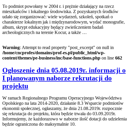
To podmiot powołany w 2004 r. i prężnie działający na rzecz
mieszkańców i lokalnego środowiska. Z pozyskanych środków
udało się zorganizować: wiele wydarzeń, szkoleń, spotkań o
charakterze lokalnym jak i międzynarodowym, wydać monografie,
album, skrypt edukacyjny będący zwieńczeniem badań
archeologicznych na terenie Kocur, a także …
Warning
: Attempt to read property "post_excerpt" on null in
/home/cncprofes/domains/prof-es.pl/public_html/wp-
content/themes/pe-business/inc/base-functions.php
on line
662
Ogłoszenie dnia 05.08.2019r. informacji o
I planowanym naborze rekrutacji do
projektu
W ramach Regionalnego Programu Operacyjnego Województwa
Opolskiego na lata 2014-2020, działanie 8.3 Wsparcie podmiotów
ekonomii społecznej, ogłaszamy, że dnia 21.08.2019r. rozpocznie
się rekrutacja do projektu, która będzie trwała do 03.09.2019r.
Informujemy, że każdorazowo w naborze ilość dotacji do udzielenia
będzie ograniczona do maksymalnie 10.