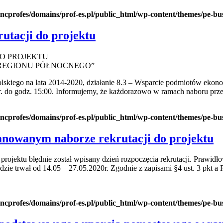
ncprofes/domains/prof-es.pl/public_html/wp-content/themes/pe-bus
rutacji do projektu
DO PROJEKTU
BREGIONU PÓŁNOCNEGO”
go na lata 2014-2020, działanie 8.3 – Wsparcie podmiotów ekonomii
20r. do godz. 15:00. Informujemy, że każdorazowo w ramach naboru pr
ncprofes/domains/prof-es.pl/public_html/wp-content/themes/pe-bus
lanowanym naborze rekrutacji do projektu
rojektu błędnie został wpisany dzień rozpoczęcia rekrutacji. Prawidło
ędzie trwał od 14.05 – 27.05.2020r. Zgodnie z zapisami §4 ust. 3 pkt 
ncprofes/domains/prof-es.pl/public_html/wp-content/themes/pe-bus