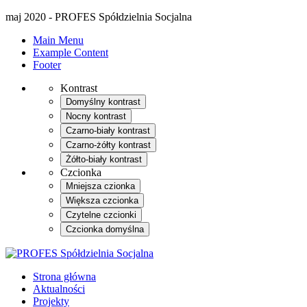
maj 2020 - PROFES Spółdzielnia Socjalna
Main Menu
Example Content
Footer
Kontrast
Domyślny kontrast
Nocny kontrast
Czarno-biały kontrast
Czarno-żółty kontrast
Żółto-biały kontrast
Czcionka
Mniejsza czionka
Większa czcionka
Czytelne czcionki
Czcionka domyślna
Strona główna
Aktualności
Projekty