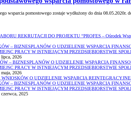
e podstawowego wsparcia pomostowego w ra
go wsparcia pomostowego zostaje wydłużony do dnia 08.05.2020r. d
GO NABORU REKRUTACJI DO PROJEKTU “PROFES – Ośrodek Wsparci
IOSKÓW – BIZNESPLANÓW O UDZIELENIE WSPARCIA FINA
JSC PRACY W ISTNIEJĄCYM PRZEDSIĘBIORSTWIE SPO
 lipca, 2026
OSKÓW – BIZNESPLANÓW O UDZIELENIE WSPARCIA FINAN
JSC PRACY W ISTNIEJĄCYM PRZEDSIĘBIORSTWIE SPO
 maja, 2026
EGO WNIOSKÓW O UDZIELENIE WSPARCIA REINTEGRACYJN
IOSKÓW – BIZNESPLANÓW O UDZIELENIE WSPARCIA FINA
JSC PRACY W ISTNIEJĄCYM PRZEDSIĘBIORSTWIE SPO
 czerwca, 2025