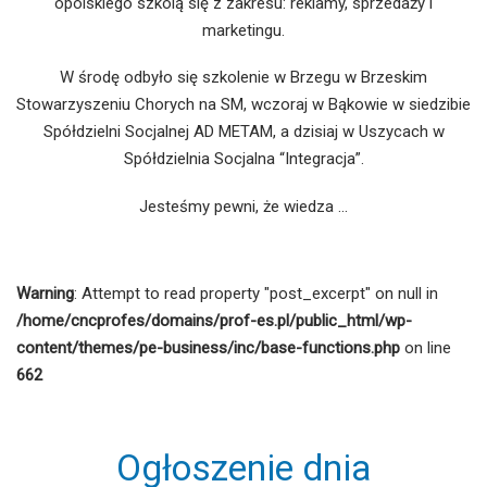
opolskiego szkolą się z zakresu: reklamy, sprzedaży i
marketingu.
W środę odbyło się szkolenie w Brzegu w Brzeskim
Stowarzyszeniu Chorych na SM, wczoraj w Bąkowie w siedzibie
Spółdzielni Socjalnej AD METAM, a dzisiaj w Uszycach w
Spółdzielnia Socjalna “Integracja”.
Jesteśmy pewni, że wiedza …
Warning
: Attempt to read property "post_excerpt" on null in
/home/cncprofes/domains/prof-es.pl/public_html/wp-
content/themes/pe-business/inc/base-functions.php
on line
662
Ogłoszenie dnia