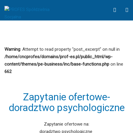
luty
WCAG
O
2020
button
S
-
PROFES
Spółdzielnia
Socjalna
Warning
: Attempt to read property "post_excerpt" on null in
/home/cncprofes/domains/prof-es.pl/public_html/wp-
content/themes/pe-business/inc/base-functions.php
on line
662
Zapytanie ofertowe-
doradztwo psychologiczne
Zapytanie ofertowe na:
doradztwo psychologiczne