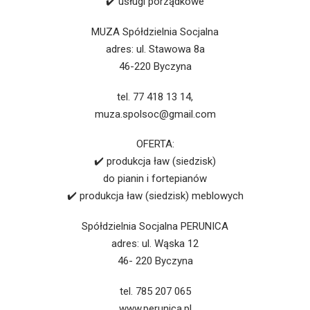
✔️ usługi porządkowe
MUZA Spółdzielnia Socjalna
adres: ul. Stawowa 8a
46-220 Byczyna
tel. 77 418 13 14,
muza.spolsoc@gmail.com
OFERTA:
✔️ produkcja ław (siedzisk)
do pianin i fortepianów
✔️ produkcja ław (siedzisk) meblowych
Spółdzielnia Socjalna PERUNICA
adres: ul. Wąska 12
46- 220 Byczyna
tel. 785 207 065
www.perunica.pl