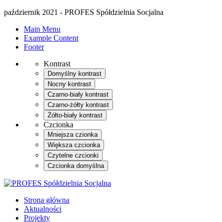
październik 2021 - PROFES Spółdzielnia Socjalna
Main Menu
Example Content
Footer
Kontrast
Domyślny kontrast
Nocny kontrast
Czarno-biały kontrast
Czarno-żółty kontrast
Żółto-biały kontrast
Czcionka
Mniejsza czionka
Większa czcionka
Czytelne czcionki
Czcionka domyślna
Strona główna
Aktualności
Projekty