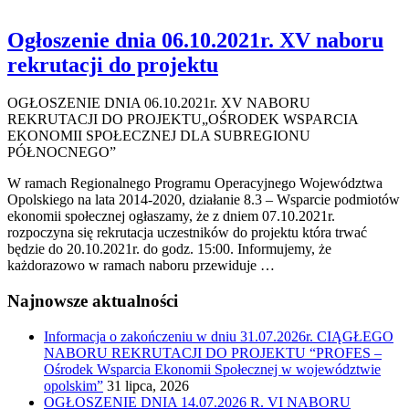
Ogłoszenie dnia 06.10.2021r. XV naboru
rekrutacji do projektu
OGŁOSZENIE DNIA 06.10.2021r. XV NABORU
REKRUTACJI DO PROJEKTU„OŚRODEK WSPARCIA
EKONOMII SPOŁECZNEJ DLA SUBREGIONU
PÓŁNOCNEGO”
W ramach Regionalnego Programu Operacyjnego Województwa
Opolskiego na lata 2014-2020, działanie 8.3 – Wsparcie podmiotów
ekonomii społecznej ogłaszamy, że z dniem 07.10.2021r.
rozpoczyna się rekrutacja uczestników do projektu która trwać
będzie do 20.10.2021r. do godz. 15:00. Informujemy, że
każdorazowo w ramach naboru przewiduje …
Najnowsze aktualności
Informacja o zakończeniu w dniu 31.07.2026r. CIĄGŁEGO
NABORU REKRUTACJI DO PROJEKTU “PROFES –
Ośrodek Wsparcia Ekonomii Społecznej w województwie
opolskim”
31 lipca, 2026
OGŁOSZENIE DNIA 14.07.2026 R. VI NABORU