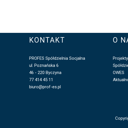
KONTAKT
O N
PROFES Spółdzielnia Socjalna
Projekty
ul. Poznańska 6
Spółdzie
46 - 220 Byczyna
OWES
77 414 45 11
Aktualn
biuro@prof-es.pl
Copyri