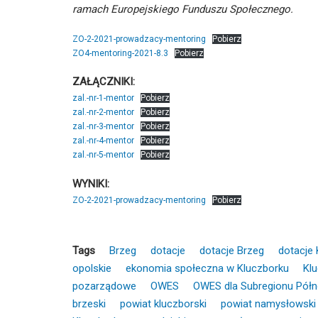
ramach Europejskiego Funduszu Społecznego.
ZO-2-2021-prowadzacy-mentoring
Pobierz
ZO4-mentoring-2021-8.3
Pobierz
ZAŁĄCZNIKI:
zal.-nr-1-mentor
Pobierz
zal.-nr-2-mentor
Pobierz
zal.-nr-3-mentor
Pobierz
zal.-nr-4-mentor
Pobierz
zal.-nr-5-mentor
Pobierz
WYNIKI:
ZO-2-2021-prowadzacy-mentoring
Pobierz
Tags
Brzeg
dotacje
dotacje Brzeg
dotacje 
opolskie
ekonomia społeczna w Kluczborku
Kl
pozarządowe
OWES
OWES dla Subregionu Pół
brzeski
powiat kluczborski
powiat namysłowski