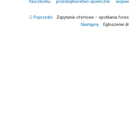
Kluczborku
przedsiębiorstwo społeczne
wojewó
Nawigacja
Previous
Poprzedni
Zapytanie ofertowe – spotkania fores
post:
Następny
Następny
Ogłoszenie dn
wpisu
wpis: