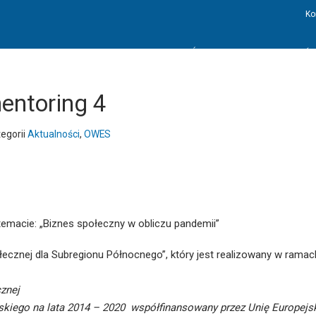
Ko
STRONA GŁÓWNA
AKTUALNOŚC
entoring 4
egorii
Aktualności
,
OWES
macie: „Biznes społeczny w obliczu pandemii”
ecznej dla Subregionu Północnego”, który jest realizowany w ramac
znej
kiego na lata 2014 – 2020 współfinansowany przez Unię Europejs