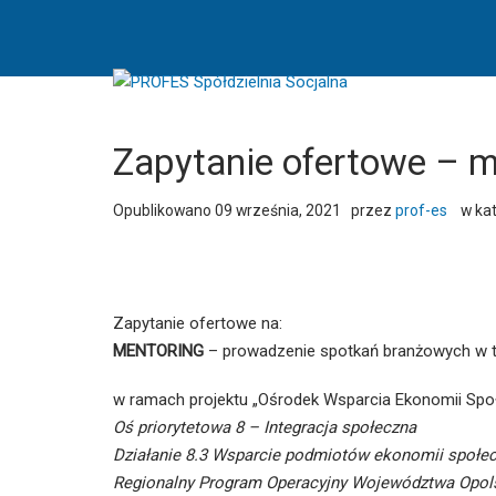
Zapytanie
ofertowe
-
mentoring
4
-
Zapytanie ofertowe – m
PROFES
Spółdzielnia
Opublikowano
09 września, 2021
przez
prof-es
w kat
Socjalna
Zapytanie ofertowe na:
MENTORING
– prowadzenie spotkań branżowych w te
w ramach projektu „Ośrodek Wsparcia Ekonomii Społ
Oś priorytetowa 8 – Integracja społeczna
Działanie 8.3 Wsparcie podmiotów ekonomii społec
Regionalny Program Operacyjny Województwa Opols