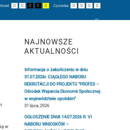
Domyślny
Nocny
Czarno-
Czarno-
Żółto-
Mniejsza
Większa
Czytelne
Czcionka
ntrast
Czcionka
kontrast
kontrast
biały
żółty
biały
czionka
czcionka
czcionki
domyślna
kontrast
kontrast
kontrast
Wyszukaj
I
PROJEKTY
O NAS
KONTAKT
NAJNOWSZE
AKTUALNOŚCI
Informacja o zakończeniu w dniu
31.07.2026r. CIĄGŁEGO NABORU
REKRUTACJI DO PROJEKTU “PROFES –
Ośrodek Wsparcia Ekonomii Społecznej
w województwie opolskim”
h:
31 lipca, 2026
OGŁOSZENIE DNIA 14.07.2026 R. VI
NABORU WNIOSKÓW –
ką w