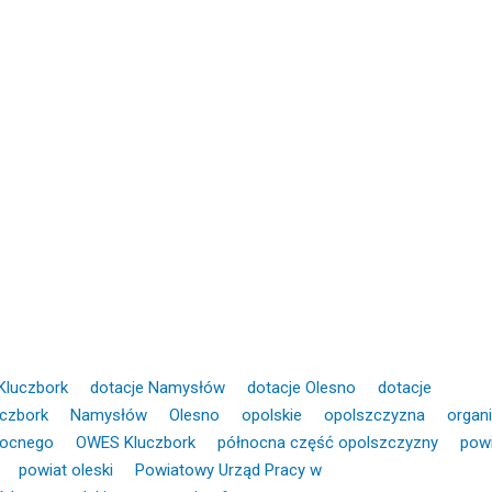
Kluczbork
dotacje Namysłów
dotacje Olesno
dotacje
uczbork
Namysłów
Olesno
opolskie
opolszczyzna
organ
nocnego
OWES Kluczbork
północna część opolszczyzny
pow
powiat oleski
Powiatowy Urząd Pracy w