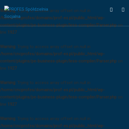
WCAG
O
Warning
: Trying to access array offset on null in
button
S
/home/cncprofes/domains/prof-es.pl/public_html/wp-
content/plugins/pe-business-plugin/less-compiler/Parser.php
on
line
1927
Warning
: Trying to access array offset on null in
/home/cncprofes/domains/prof-es.pl/public_html/wp-
content/plugins/pe-business-plugin/less-compiler/Parser.php
on
line
1927
Warning
: Trying to access array offset on null in
/home/cncprofes/domains/prof-es.pl/public_html/wp-
content/plugins/pe-business-plugin/less-compiler/Parser.php
on
line
1927
Warning
: Trying to access array offset on null in
/home/cncprofes/domains/prof-es.pl/public_html/wp-