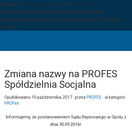
Warning
: Trying to access array offset on null in
/home/cncprofes/domains/prof-es.pl/public_html/wp-
content/plugins/pe-business-plugin/less-compiler/Parser.php
on
line
1927
Zmiana
nazwy
na
PROFES
Spółdzielnia
Socjalna
Zmiana nazwy na PROFES
-
Spółdzielnia Socjalna
PROFES
Spółdzielnia
Opublikowano
10 października, 2017
przez
PROFES
w kategorii
Socjalna
PROFes
Informujemy, że postanowieniem Sądu Rejonowego w Opolu z
dnia 30.09.2016r.