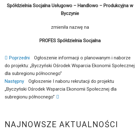
Spółdzielnia Socjalna Usługowo – Handlowo – Produkcyjna w
Byczynie
zmieniła nazwę na
PROFES Spółdzielnia Socjalna
Nawigacja
Previous
Poprzedni
Ogłoszenie informacji o planowanym i naborze
post:
do projektu: „Byczyński Ośrodek Wsparcia Ekonomii Społecznej
wpisu
dla subregionu północnego”
Następny
Następny
Ogłoszenie I naboru rekrutacji do projektu
wpis:
„Byczyński Ośrodek Wsparcia Ekonomii Społecznej dla
subregionu północnego”
NAJNOWSZE AKTUALNOŚCI